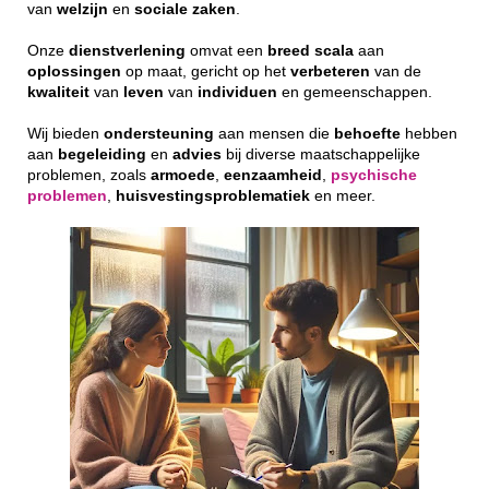
van
welzijn
en
sociale
zaken
.
Onze
dienstverlening
omvat een
breed
scala
aan
oplossingen
op maat, gericht op het
verbeteren
van de
kwaliteit
van
leven
van
individuen
en gemeenschappen.
Wij bieden
ondersteuning
aan mensen die
behoefte
hebben
aan
begeleiding
en
advies
bij diverse maatschappelijke
problemen, zoals
armoede
,
eenzaamheid
,
psychische
problemen
,
huisvestingsproblematiek
en meer.