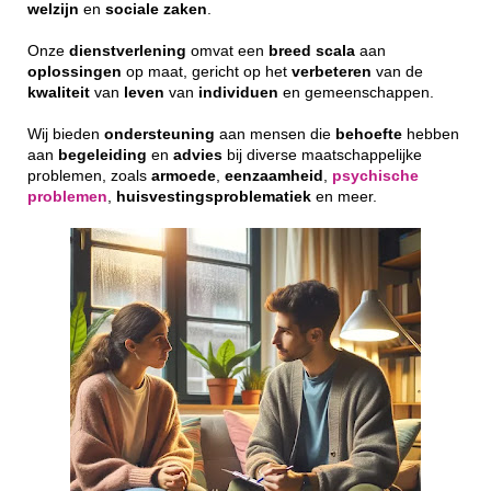
welzijn
en
sociale
zaken
.
Onze
dienstverlening
omvat een
breed
scala
aan
oplossingen
op maat, gericht op het
verbeteren
van de
kwaliteit
van
leven
van
individuen
en gemeenschappen.
Wij bieden
ondersteuning
aan mensen die
behoefte
hebben
aan
begeleiding
en
advies
bij diverse maatschappelijke
problemen, zoals
armoede
,
eenzaamheid
,
psychische
problemen
,
huisvestingsproblematiek
en meer.