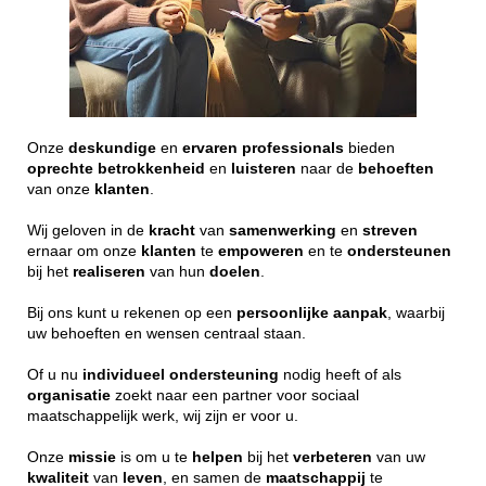
Onze
deskundige
en
ervaren
professionals
bieden
oprechte
betrokkenheid
en
luisteren
naar de
behoeften
van onze
klanten
.
Wij geloven in de
kracht
van
samenwerking
en
streven
ernaar om onze
klanten
te
empoweren
en te
ondersteunen
bij het
realiseren
van hun
doelen
.
Bij ons kunt u rekenen op een
persoonlijke
aanpak
, waarbij
uw behoeften en wensen centraal staan.
Of u nu
individueel
ondersteuning
nodig heeft of als
organisatie
zoekt naar een partner voor sociaal
maatschappelijk werk, wij zijn er voor u.
Onze
missie
is om u te
helpen
bij het
verbeteren
van uw
kwaliteit
van
leven
, en samen de
maatschappij
te