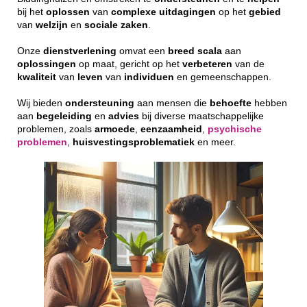
bij het
oplossen
van
complexe
uitdagingen
op het
gebied
van
welzijn
en
sociale
zaken
.
Onze
dienstverlening
omvat een
breed
scala
aan
oplossingen
op maat, gericht op het
verbeteren
van de
kwaliteit
van
leven
van
individuen
en gemeenschappen.
Wij bieden
ondersteuning
aan mensen die
behoefte
hebben
aan
begeleiding
en
advies
bij diverse maatschappelijke
problemen, zoals
armoede
,
eenzaamheid
,
psychische
problemen
,
huisvestingsproblematiek
en meer.