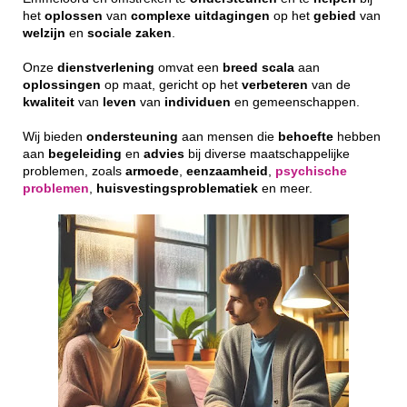
het
oplossen
van
complexe
uitdagingen
op het
gebied
van
welzijn
en
sociale
zaken
.
Onze
dienstverlening
omvat een
breed
scala
aan
oplossingen
op maat, gericht op het
verbeteren
van de
kwaliteit
van
leven
van
individuen
en gemeenschappen.
Wij bieden
ondersteuning
aan mensen die
behoefte
hebben
aan
begeleiding
en
advies
bij diverse maatschappelijke
problemen, zoals
armoede
,
eenzaamheid
,
psychische
problemen
,
huisvestingsproblematiek
en meer.