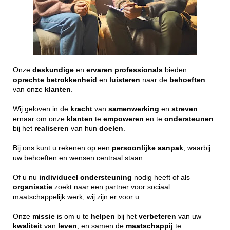
Onze
deskundige
en
ervaren
professionals
bieden
oprechte
betrokkenheid
en
luisteren
naar de
behoeften
van onze
klanten
.
Wij geloven in de
kracht
van
samenwerking
en
streven
ernaar om onze
klanten
te
empoweren
en te
ondersteunen
bij het
realiseren
van hun
doelen
.
Bij ons kunt u rekenen op een
persoonlijke
aanpak
, waarbij
uw behoeften en wensen centraal staan.
Of u nu
individueel
ondersteuning
nodig heeft of als
organisatie
zoekt naar een partner voor sociaal
maatschappelijk werk, wij zijn er voor u.
Onze
missie
is om u te
helpen
bij het
verbeteren
van uw
kwaliteit
van
leven
, en samen de
maatschappij
te