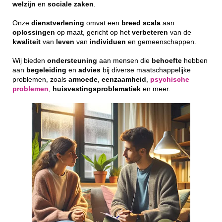
welzijn
en
sociale
zaken
.
Onze
dienstverlening
omvat een
breed
scala
aan
oplossingen
op maat, gericht op het
verbeteren
van de
kwaliteit
van
leven
van
individuen
en gemeenschappen.
Wij bieden
ondersteuning
aan mensen die
behoefte
hebben
aan
begeleiding
en
advies
bij diverse maatschappelijke
problemen, zoals
armoede
,
eenzaamheid
,
psychische
problemen
,
huisvestingsproblematiek
en meer.