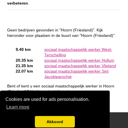
verbeteren
.
Geen bedrijven gevonden in "Hoorn (Friesland)". Kijk
hieronder voor plaatsen in de buurt van "Hoorn (Friesland)".
9.40 km
sociaal maatschappelijk werker West-
Terschelling
20.35 km
sociaal maatschappelijk werker Hollum
21.35 km
sociaal maatschappelijk werker Vlieland
22.07 km
sociaal maatschappelijk werker Sint
Jacobiparochie
Bent of kent u een sociaal maatschappelijk werker in Hoorn
(Friesland)?
Meld een bedrijf gratis aan
Cookies are used for ads personalisation.
Learn more
handige links
Akkoord