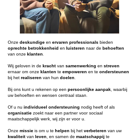
Onze
deskundige
en
ervaren
professionals
bieden
oprechte
betrokkenheid
en
luisteren
naar de
behoeften
van onze
klanten
.
Wij geloven in de
kracht
van
samenwerking
en
streven
ernaar om onze
klanten
te
empoweren
en te
ondersteunen
bij het
realiseren
van hun
doelen
.
Bij ons kunt u rekenen op een
persoonlijke
aanpak
, waarbij
uw behoeften en wensen centraal staan.
Of u nu
individueel
ondersteuning
nodig heeft of als
organisatie
zoekt naar een partner voor sociaal
maatschappelijk werk, wij zijn er voor u.
Onze
missie
is om u te
helpen
bij het
verbeteren
van uw
kwaliteit
van
leven
, en samen de
maatschappij
te