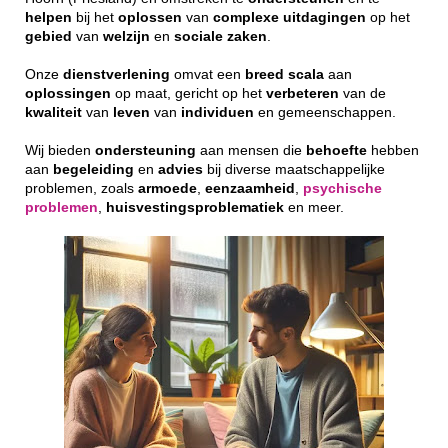
helpen
bij het
oplossen
van
complexe
uitdagingen
op het
gebied
van
welzijn
en
sociale
zaken
.
Onze
dienstverlening
omvat een
breed
scala
aan
oplossingen
op maat, gericht op het
verbeteren
van de
kwaliteit
van
leven
van
individuen
en gemeenschappen.
Wij bieden
ondersteuning
aan mensen die
behoefte
hebben
aan
begeleiding
en
advies
bij diverse maatschappelijke
problemen, zoals
armoede
,
eenzaamheid
,
psychische
problemen
,
huisvestingsproblematiek
en meer.