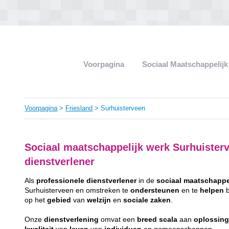
Voorpagina
Sociaal Maatschappelij
Voorpagina
>
Friesland
> Surhuisterveen
Sociaal maatschappelijk werk Surhuister
dienstverlener
Als
professionele
dienstverlener
in de
sociaal
maatschappe
Surhuisterveen en omstreken te
ondersteunen
en te
helpen
b
op het
gebied
van
welzijn
en
sociale
zaken
.
Onze
dienstverlening
omvat een
breed
scala
aan
oplossin