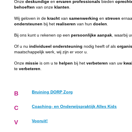
Onze
deskundige
en
ervaren
professionals
bieden
oprecht
behoeften
van onze
klanten
.
Wij geloven in de
kracht
van
samenwerking
en
streven
ernaa
ondersteunen
bij het
realiseren
van hun
doelen
.
Bij ons kunt u rekenen op een
persoonlijke
aanpak
, waarbij 
Of u nu
individueel
ondersteuning
nodig heeft of als
organis
maatschappelijk werk, wij zijn er voor u.
Onze
missie
is om u te
helpen
bij het
verbeteren
van uw
kwal
te
verbeteren
.
Bruining DORP Zorg
B
Coaching- en Onderwijspraktijk Alles Kids
C
Vooruit!
V