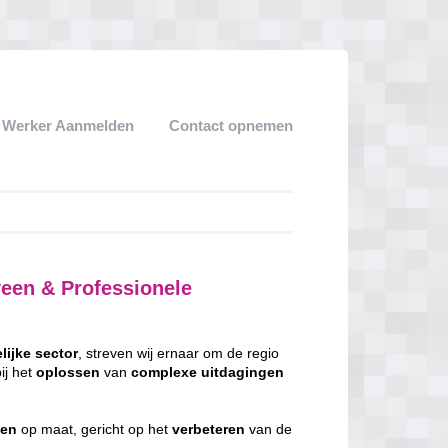
k Werker Aanmelden
Contact opnemen
veen & Professionele
lijke
sector
, streven wij ernaar om de regio
ij het
oplossen
van
complexe
uitdagingen
gen
op maat, gericht op het
verbeteren
van de