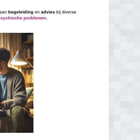
 aan
begeleiding
en
advies
bij diverse
psychische problemen
,