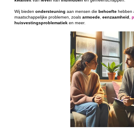
kwaliteit
van
leven
van
individuen
en gemeenschappen.
Wij bieden
ondersteuning
aan mensen die
behoefte
hebben
maatschappelijke problemen, zoals
armoede
,
eenzaamheid
,
huisvestingsproblematiek
en meer.