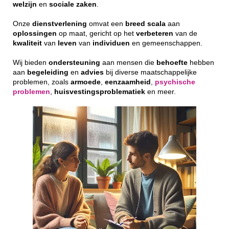
welzijn
en
sociale
zaken
.
Onze
dienstverlening
omvat een
breed
scala
aan
oplossingen
op maat, gericht op het
verbeteren
van de
kwaliteit
van
leven
van
individuen
en gemeenschappen.
Wij bieden
ondersteuning
aan mensen die
behoefte
hebben
aan
begeleiding
en
advies
bij diverse maatschappelijke
problemen, zoals
armoede
,
eenzaamheid
,
psychische
problemen
,
huisvestingsproblematiek
en meer.