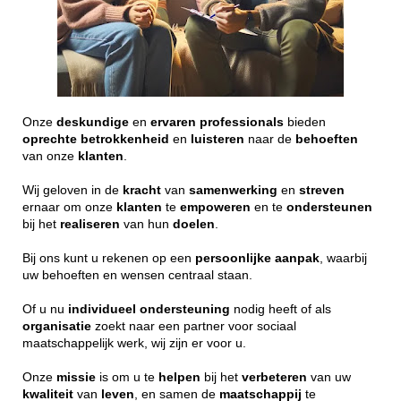
Onze
deskundige
en
ervaren
professionals
bieden
oprechte
betrokkenheid
en
luisteren
naar de
behoeften
van onze
klanten
.
Wij geloven in de
kracht
van
samenwerking
en
streven
ernaar om onze
klanten
te
empoweren
en te
ondersteunen
bij het
realiseren
van hun
doelen
.
Bij ons kunt u rekenen op een
persoonlijke
aanpak
, waarbij
uw behoeften en wensen centraal staan.
Of u nu
individueel
ondersteuning
nodig heeft of als
organisatie
zoekt naar een partner voor sociaal
maatschappelijk werk, wij zijn er voor u.
Onze
missie
is om u te
helpen
bij het
verbeteren
van uw
kwaliteit
van
leven
, en samen de
maatschappij
te