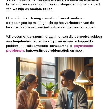
bij het
oplossen
van
complexe
uitdagingen
op het
gebied
van
welzijn
en
sociale
zaken
.
Onze
dienstverlening
omvat een
breed
scala
aan
oplossingen
op maat, gericht op het
verbeteren
van de
kwaliteit
van
leven
van
individuen
en gemeenschappen.
Wij bieden
ondersteuning
aan mensen die
behoefte
hebben
aan
begeleiding
en
advies
bij diverse maatschappelijke
problemen, zoals
armoede
,
eenzaamheid
,
psychische
problemen
,
huisvestingsproblematiek
en meer.