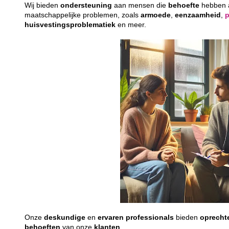
Wij bieden
ondersteuning
aan mensen die
behoefte
hebben
maatschappelijke problemen, zoals
armoede
,
eenzaamheid
,
huisvestingsproblematiek
en meer.
Onze
deskundige
en
ervaren
professionals
bieden
oprecht
behoeften
van onze
klanten
.