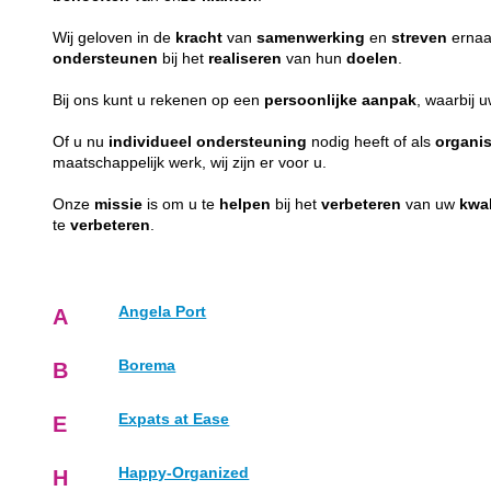
Wij geloven in de
kracht
van
samenwerking
en
streven
ernaa
ondersteunen
bij het
realiseren
van hun
doelen
.
Bij ons kunt u rekenen op een
persoonlijke
aanpak
, waarbij 
Of u nu
individueel
ondersteuning
nodig heeft of als
organis
maatschappelijk werk, wij zijn er voor u.
Onze
missie
is om u te
helpen
bij het
verbeteren
van uw
kwal
te
verbeteren
.
Angela Port
A
Borema
B
Expats at Ease
E
Happy-Organized
H