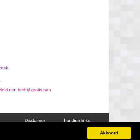
roek
d
Meld een bedrijf gratis aan
Disclaimer
handige links
Akkoord