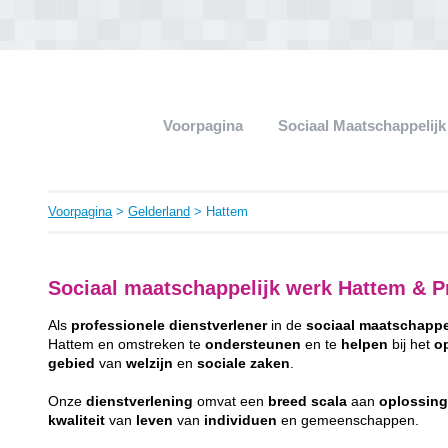
Voorpagina
Sociaal Maatschappelij
Voorpagina
>
Gelderland
> Hattem
Sociaal maatschappelijk werk Hattem & Pr
Als
professionele
dienstverlener
in de
sociaal
maatschappe
Hattem en omstreken te
ondersteunen
en te
helpen
bij het
o
gebied
van
welzijn
en
sociale
zaken
.
Onze
dienstverlening
omvat een
breed
scala
aan
oplossin
kwaliteit
van
leven
van
individuen
en gemeenschappen.