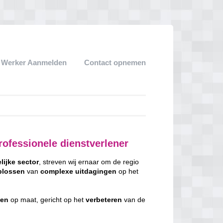
k Werker Aanmelden
Contact opnemen
ofessionele dienstverlener
lijke
sector
, streven wij ernaar om de regio
plossen
van
complexe
uitdagingen
op het
gen
op maat, gericht op het
verbeteren
van de