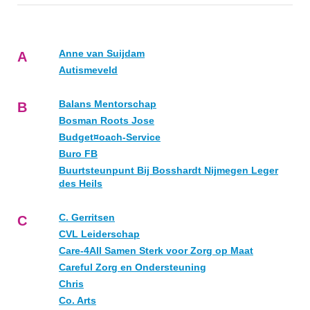
Anne van Suijdam
A
Autismeveld
Balans Mentorschap
B
Bosman Roots Jose
Budget¤oach-Service
Buro FB
Buurtsteunpunt Bij Bosshardt Nijmegen Leger
des Heils
C. Gerritsen
C
CVL Leiderschap
Care-4All Samen Sterk voor Zorg op Maat
Careful Zorg en Ondersteuning
Chris
Co. Arts