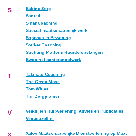
Sabine Zorg
S
Santeri
SinanCoaching
Sociaal-maatschappelijk werk
Sopacua in Beweging
Sterker Coaching
Stichting Platform Huurdersbelangen
Swon het seniorennetwerk
Talahatu Coaching
T
The Green Move
Tom Witjes
Trui Zorgpionier
Verkuijlen Hulpverlening, Advies en Publicaties
V
Verrasuzelf.nl
Xaloc Maatschappelijke Dienstverlening op Maat
X