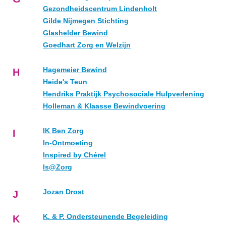
Gezondheidscentrum Lindenholt
Gilde Nijmegen Stichting
Glashelder Bewind
Goedhart Zorg en Welzijn
Hagemeier Bewind
H
Heide's Teun
Hendriks Praktijk Psychosociale Hulpverlening
Holleman & Klaasse Bewindvoering
IK Ben Zorg
I
In-Ontmoeting
Inspired by Chérel
Is@Zorg
Jozan Drost
J
K. & P. Ondersteunende Begeleiding
K