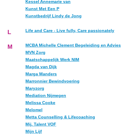
Kessel Annemarie van
Kunst Met Een P
Kunstbedrijf Lindy de Jong
Life and Care - Live fully, Care passionately
L
MCBA Michelle Clement Begeleiding en Advies
M
MVN Zorg
Maatschappelijk Werk NIM
Magda van Dijk
Marga Manders
Marronnier Bewindvoering
Maryzorg
Mediation Nijmegen
Melissa Cooke
Melomel
Metta Counselling & Lifecoaching
Mij. Talent VOF
Mijn Lijf