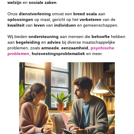
welzijn
en
sociale
zaken
.
Onze
dienstverlening
omvat een
breed
scala
aan
oplossingen
op maat, gericht op het
verbeteren
van de
kwaliteit
van
leven
van
individuen
en gemeenschappen.
Wij bieden
ondersteuning
aan mensen die
behoefte
hebben
aan
begeleiding
en
advies
bij diverse maatschappelijke
problemen, zoals
armoede
,
eenzaamheid
,
psychische
problemen
,
huisvestingsproblematiek
en meer.