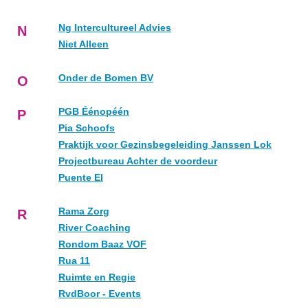
Ng Intercultureel Advies
N
Niet Alleen
Onder de Bomen BV
O
PGB Éénopéén
P
Pia Schoofs
Praktijk voor Gezinsbegeleiding Janssen Lok
Projectbureau Achter de voordeur
Puente El
Rama Zorg
R
River Coaching
Rondom Baaz VOF
Rua 11
Ruimte en Regie
RvdBoor - Events