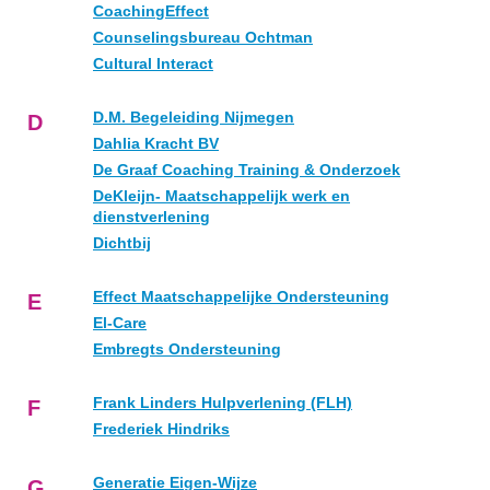
CoachingEffect
Counselingsbureau Ochtman
Cultural Interact
D.M. Begeleiding Nijmegen
D
Dahlia Kracht BV
De Graaf Coaching Training & Onderzoek
DeKleijn- Maatschappelijk werk en
dienstverlening
Dichtbij
Effect Maatschappelijke Ondersteuning
E
El-Care
Embregts Ondersteuning
Frank Linders Hulpverlening (FLH)
F
Frederiek Hindriks
Generatie Eigen-Wijze
G