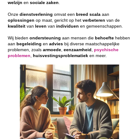
welzijn
en
sociale
zaken
.
Onze
dienstverlening
omvat een
breed
scala
aan
oplossingen
op maat, gericht op het
verbeteren
van de
kwaliteit
van
leven
van
individuen
en gemeenschappen.
Wij bieden
ondersteuning
aan mensen die
behoefte
hebben
aan
begeleiding
en
advies
bij diverse maatschappelijke
problemen, zoals
armoede
,
eenzaamheid
,
psychische
problemen
,
huisvestingsproblematiek
en meer.