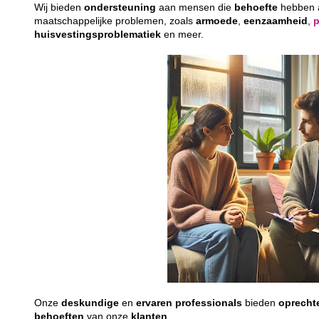
Wij bieden
ondersteuning
aan mensen die
behoefte
hebben
maatschappelijke problemen, zoals
armoede
,
eenzaamheid
,
huisvestingsproblematiek
en meer.
Onze
deskundige
en
ervaren
professionals
bieden
oprecht
behoeften
van onze
klanten
.