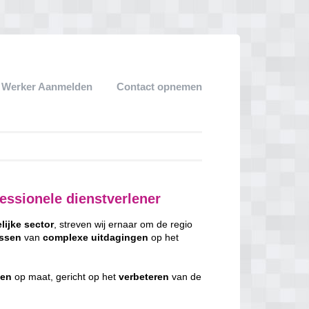
k Werker Aanmelden
Contact opnemen
essionele dienstverlener
lijke
sector
, streven wij ernaar om de regio
ssen
van
complexe
uitdagingen
op het
gen
op maat, gericht op het
verbeteren
van de