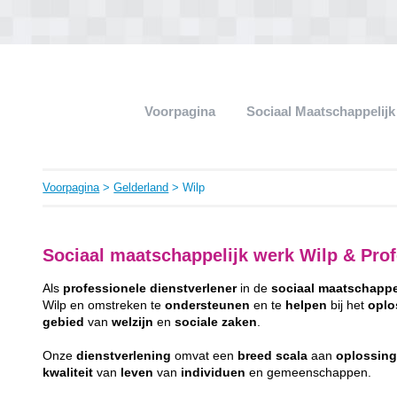
Voorpagina
Sociaal Maatschappelij
Voorpagina
>
Gelderland
> Wilp
Sociaal maatschappelijk werk Wilp & Prof
Als
professionele
dienstverlener
in de
sociaal
maatschappe
Wilp en omstreken te
ondersteunen
en te
helpen
bij het
oplo
gebied
van
welzijn
en
sociale
zaken
.
Onze
dienstverlening
omvat een
breed
scala
aan
oplossin
kwaliteit
van
leven
van
individuen
en gemeenschappen.