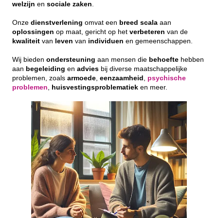
welzijn
en
sociale
zaken
.
Onze
dienstverlening
omvat een
breed
scala
aan
oplossingen
op maat, gericht op het
verbeteren
van de
kwaliteit
van
leven
van
individuen
en gemeenschappen.
Wij bieden
ondersteuning
aan mensen die
behoefte
hebben
aan
begeleiding
en
advies
bij diverse maatschappelijke
problemen, zoals
armoede
,
eenzaamheid
,
psychische
problemen
,
huisvestingsproblematiek
en meer.