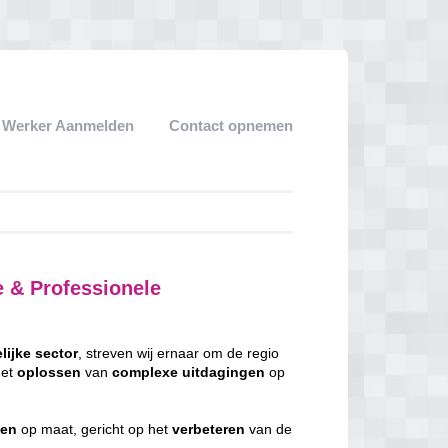
k Werker Aanmelden
Contact opnemen
 & Professionele
lijke
sector
, streven wij ernaar om de regio
het
oplossen
van
complexe
uitdagingen
op
gen
op maat, gericht op het
verbeteren
van de