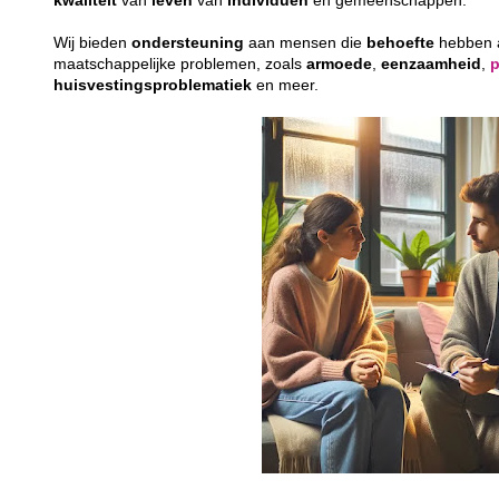
kwaliteit
van
leven
van
individuen
en gemeenschappen.
Wij bieden
ondersteuning
aan mensen die
behoefte
hebben
maatschappelijke problemen, zoals
armoede
,
eenzaamheid
,
huisvestingsproblematiek
en meer.