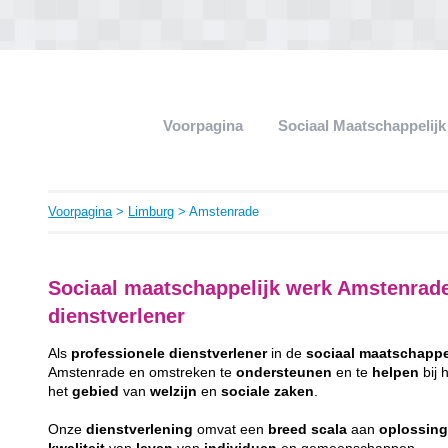
Voorpagina
Sociaal Maatschappelij
Voorpagina
>
Limburg
> Amstenrade
Sociaal maatschappelijk werk Amstenrade
dienstverlener
Als
professionele
dienstverlener
in de
sociaal
maatschappe
Amstenrade en omstreken te
ondersteunen
en te
helpen
bij 
het
gebied
van
welzijn
en
sociale
zaken
.
Onze
dienstverlening
omvat een
breed
scala
aan
oplossin