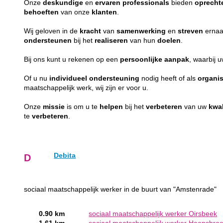
Onze
deskundige
en
ervaren
professionals
bieden
oprecht
behoeften
van onze
klanten
.
Wij geloven in de
kracht
van
samenwerking
en
streven
ernaa
ondersteunen
bij het
realiseren
van hun
doelen
.
Bij ons kunt u rekenen op een
persoonlijke
aanpak
, waarbij 
Of u nu
individueel
ondersteuning
nodig heeft of als
organis
maatschappelijk werk, wij zijn er voor u.
Onze
missie
is om u te
helpen
bij het
verbeteren
van uw
kwal
te
verbeteren
.
Debita
D
sociaal maatschappelijk werker in de buurt van "Amstenrade"
0.90 km
sociaal maatschappelijk werker Oirsbeek