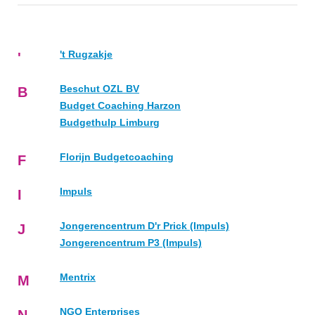
't Rugzakje
'
Beschut OZL BV
B
Budget Coaching Harzon
Budgethulp Limburg
Florijn Budgetcoaching
F
Impuls
I
Jongerencentrum D'r Prick (Impuls)
J
Jongerencentrum P3 (Impuls)
Mentrix
M
NGO Enterprises