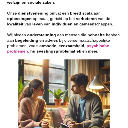
welzijn
en
sociale
zaken
.
Onze
dienstverlening
omvat een
breed
scala
aan
oplossingen
op maat, gericht op het
verbeteren
van de
kwaliteit
van
leven
van
individuen
en gemeenschappen.
Wij bieden
ondersteuning
aan mensen die
behoefte
hebben
aan
begeleiding
en
advies
bij diverse maatschappelijke
problemen, zoals
armoede
,
eenzaamheid
,
psychische
problemen
,
huisvestingsproblematiek
en meer.