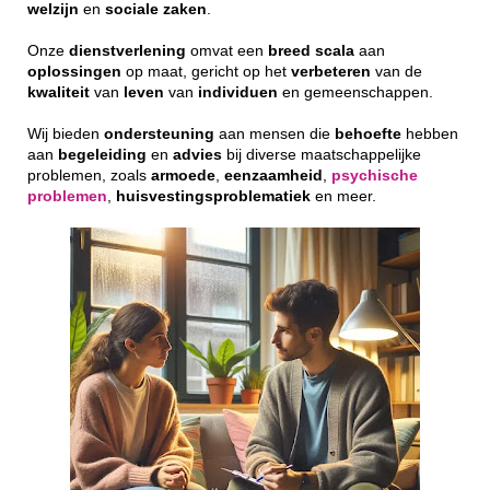
welzijn
en
sociale
zaken
.
Onze
dienstverlening
omvat een
breed
scala
aan
oplossingen
op maat, gericht op het
verbeteren
van de
kwaliteit
van
leven
van
individuen
en gemeenschappen.
Wij bieden
ondersteuning
aan mensen die
behoefte
hebben
aan
begeleiding
en
advies
bij diverse maatschappelijke
problemen, zoals
armoede
,
eenzaamheid
,
psychische
problemen
,
huisvestingsproblematiek
en meer.