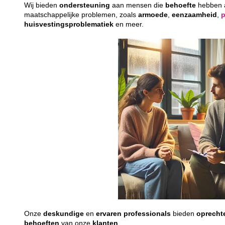
Wij bieden
ondersteuning
aan mensen die
behoefte
hebben
maatschappelijke problemen, zoals
armoede
,
eenzaamheid
,
huisvestingsproblematiek
en meer.
Onze
deskundige
en
ervaren
professionals
bieden
oprecht
behoeften
van onze
klanten
.