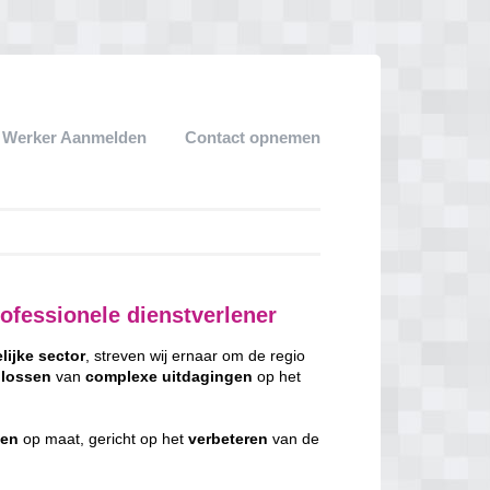
k Werker Aanmelden
Contact opnemen
ofessionele dienstverlener
lijke
sector
, streven wij ernaar om de regio
lossen
van
complexe
uitdagingen
op het
gen
op maat, gericht op het
verbeteren
van de