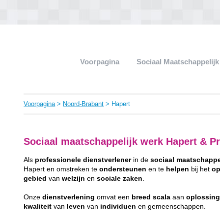
Voorpagina
Sociaal Maatschappelij
Voorpagina
>
Noord-Brabant
> Hapert
Sociaal maatschappelijk werk Hapert & Pr
Als
professionele
dienstverlener
in de
sociaal
maatschappe
Hapert en omstreken te
ondersteunen
en te
helpen
bij het
op
gebied
van
welzijn
en
sociale
zaken
.
Onze
dienstverlening
omvat een
breed
scala
aan
oplossin
kwaliteit
van
leven
van
individuen
en gemeenschappen.