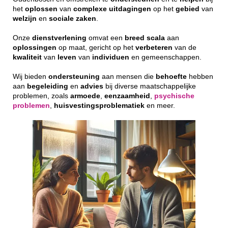
het
oplossen
van
complexe
uitdagingen
op het
gebied
van
welzijn
en
sociale
zaken
.
Onze
dienstverlening
omvat een
breed
scala
aan
oplossingen
op maat, gericht op het
verbeteren
van de
kwaliteit
van
leven
van
individuen
en gemeenschappen.
Wij bieden
ondersteuning
aan mensen die
behoefte
hebben
aan
begeleiding
en
advies
bij diverse maatschappelijke
problemen, zoals
armoede
,
eenzaamheid
,
psychische
problemen
,
huisvestingsproblematiek
en meer.