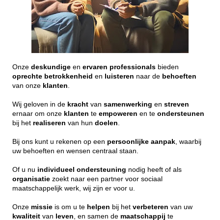
Onze
deskundige
en
ervaren
professionals
bieden
oprechte
betrokkenheid
en
luisteren
naar de
behoeften
van onze
klanten
.
Wij geloven in de
kracht
van
samenwerking
en
streven
ernaar om onze
klanten
te
empoweren
en te
ondersteunen
bij het
realiseren
van hun
doelen
.
Bij ons kunt u rekenen op een
persoonlijke
aanpak
, waarbij
uw behoeften en wensen centraal staan.
Of u nu
individueel
ondersteuning
nodig heeft of als
organisatie
zoekt naar een partner voor sociaal
maatschappelijk werk, wij zijn er voor u.
Onze
missie
is om u te
helpen
bij het
verbeteren
van uw
kwaliteit
van
leven
, en samen de
maatschappij
te