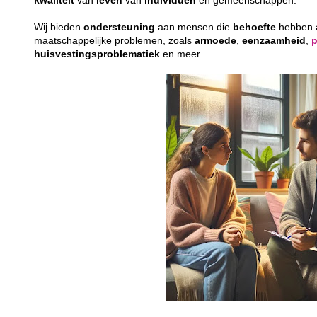
kwaliteit
van
leven
van
individuen
en gemeenschappen.
Wij bieden
ondersteuning
aan mensen die
behoefte
hebben
maatschappelijke problemen, zoals
armoede
,
eenzaamheid
,
huisvestingsproblematiek
en meer.