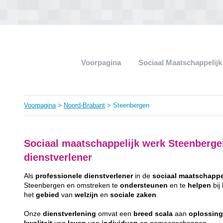
Voorpagina
Sociaal Maatschappelij
Voorpagina
>
Noord-Brabant
> Steenbergen
Sociaal maatschappelijk werk Steenberge
dienstverlener
Als
professionele
dienstverlener
in de
sociaal
maatschappe
Steenbergen en omstreken te
ondersteunen
en te
helpen
bij
het
gebied
van
welzijn
en
sociale
zaken
.
Onze
dienstverlening
omvat een
breed
scala
aan
oplossin