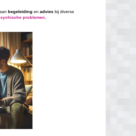
 aan
begeleiding
en
advies
bij diverse
psychische problemen
,