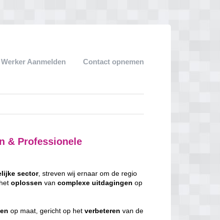
k Werker Aanmelden
Contact opnemen
n & Professionele
lijke
sector
, streven wij ernaar om de regio
 het
oplossen
van
complexe
uitdagingen
op
gen
op maat, gericht op het
verbeteren
van de