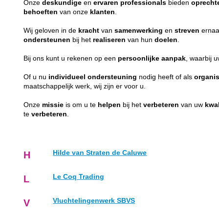
Onze
deskundige
en
ervaren
professionals
bieden
oprecht
behoeften
van onze
klanten
.
Wij geloven in de
kracht
van
samenwerking
en
streven
ernaa
ondersteunen
bij het
realiseren
van hun
doelen
.
Bij ons kunt u rekenen op een
persoonlijke
aanpak
, waarbij 
Of u nu
individueel
ondersteuning
nodig heeft of als
organis
maatschappelijk werk, wij zijn er voor u.
Onze
missie
is om u te
helpen
bij het
verbeteren
van uw
kwal
te
verbeteren
.
Hilde van Straten de Caluwe
H
Le Coq Trading
L
Vluchtelingenwerk SBVS
V