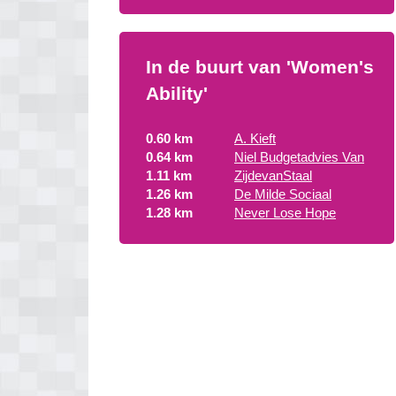
In de buurt van 'Women's
Ability'
0.60 km
A. Kieft
0.64 km
Niel Budgetadvies Van
1.11 km
ZijdevanStaal
1.26 km
De Milde Sociaal
1.28 km
Never Lose Hope