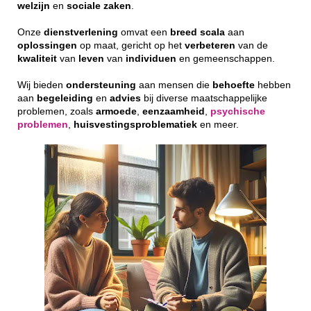
welzijn
en
sociale
zaken
.
Onze
dienstverlening
omvat een
breed
scala
aan
oplossingen
op maat, gericht op het
verbeteren
van de
kwaliteit
van
leven
van
individuen
en gemeenschappen.
Wij bieden
ondersteuning
aan mensen die
behoefte
hebben
aan
begeleiding
en
advies
bij diverse maatschappelijke
problemen, zoals
armoede
,
eenzaamheid
,
psychische
problemen
,
huisvestingsproblematiek
en meer.