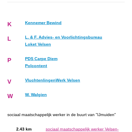
Kennemer Bewind
K
L. & F. Advies- en Voorlichtingsbureau
L
Loket Velsen
PDS Carpe Diem
P
Polcontent
VluchtenlingenWerk Velsen
V
W. Walgien
W
sociaal maatschappelijk werker in de buurt van "IJmuiden"
2.43 km
sociaal maatschappelijk werker Velsen-