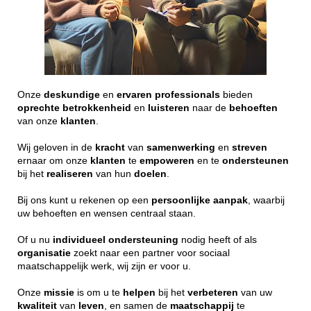
Onze
deskundige
en
ervaren
professionals
bieden
oprechte
betrokkenheid
en
luisteren
naar de
behoeften
van onze
klanten
.
Wij geloven in de
kracht
van
samenwerking
en
streven
ernaar om onze
klanten
te
empoweren
en te
ondersteunen
bij het
realiseren
van hun
doelen
.
Bij ons kunt u rekenen op een
persoonlijke
aanpak
, waarbij
uw behoeften en wensen centraal staan.
Of u nu
individueel
ondersteuning
nodig heeft of als
organisatie
zoekt naar een partner voor sociaal
maatschappelijk werk, wij zijn er voor u.
Onze
missie
is om u te
helpen
bij het
verbeteren
van uw
kwaliteit
van
leven
, en samen de
maatschappij
te