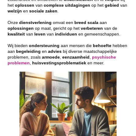
het
oplossen
van
complexe
uitdagingen
op het
gebied
van
welzijn
en
sociale
zaken
.
Onze
dienstverlening
omvat een
breed
scala
aan
oplossingen
op maat, gericht op het
verbeteren
van de
kwaliteit
van
leven
van
individuen
en gemeenschappen.
Wij bieden
ondersteuning
aan mensen die
behoefte
hebben
aan
begeleiding
en
advies
bij diverse maatschappelijke
problemen, zoals
armoede
,
eenzaamheid
,
psychische
problemen
,
huisvestingsproblematiek
en meer.