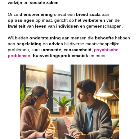
welzijn
en
sociale
zaken
.
Onze
dienstverlening
omvat een
breed
scala
aan
oplossingen
op maat, gericht op het
verbeteren
van de
kwaliteit
van
leven
van
individuen
en gemeenschappen.
Wij bieden
ondersteuning
aan mensen die
behoefte
hebben
aan
begeleiding
en
advies
bij diverse maatschappelijke
problemen, zoals
armoede
,
eenzaamheid
,
psychische
problemen
,
huisvestingsproblematiek
en meer.