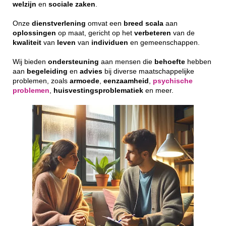
welzijn
en
sociale
zaken
.
Onze
dienstverlening
omvat een
breed
scala
aan
oplossingen
op maat, gericht op het
verbeteren
van de
kwaliteit
van
leven
van
individuen
en gemeenschappen.
Wij bieden
ondersteuning
aan mensen die
behoefte
hebben
aan
begeleiding
en
advies
bij diverse maatschappelijke
problemen, zoals
armoede
,
eenzaamheid
,
psychische
problemen
,
huisvestingsproblematiek
en meer.