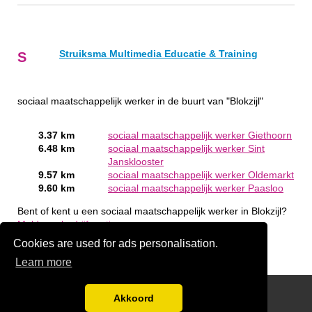
Struiksma Multimedia Educatie & Training
S
sociaal maatschappelijk werker in de buurt van "Blokzijl"
3.37 km
sociaal maatschappelijk werker Giethoorn
6.48 km
sociaal maatschappelijk werker Sint
Jansklooster
9.57 km
sociaal maatschappelijk werker Oldemarkt
9.60 km
sociaal maatschappelijk werker Paasloo
Bent of kent u een sociaal maatschappelijk werker in Blokzijl?
Meld een bedrijf gratis aan
Cookies are used for ads personalisation.
Learn more
handige links
Akkoord