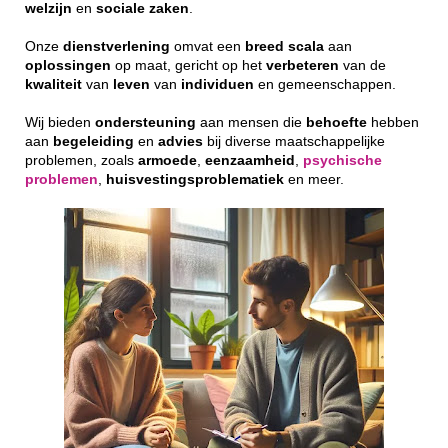
welzijn
en
sociale
zaken
.
Onze
dienstverlening
omvat een
breed
scala
aan
oplossingen
op maat, gericht op het
verbeteren
van de
kwaliteit
van
leven
van
individuen
en gemeenschappen.
Wij bieden
ondersteuning
aan mensen die
behoefte
hebben
aan
begeleiding
en
advies
bij diverse maatschappelijke
problemen, zoals
armoede
,
eenzaamheid
,
psychische
problemen
,
huisvestingsproblematiek
en meer.