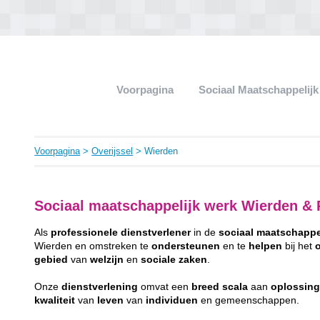
Voorpagina
Sociaal Maatschappelij
Voorpagina
>
Overijssel
> Wierden
Sociaal maatschappelijk werk Wierden & P
Als
professionele
dienstverlener
in de
sociaal
maatschappe
Wierden en omstreken te
ondersteunen
en te
helpen
bij het
gebied
van
welzijn
en
sociale
zaken
.
Onze
dienstverlening
omvat een
breed
scala
aan
oplossin
kwaliteit
van
leven
van
individuen
en gemeenschappen.