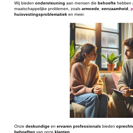
Wij bieden
ondersteuning
aan mensen die
behoefte
hebben
maatschappelijke problemen, zoals
armoede
,
eenzaamheid
,
huisvestingsproblematiek
en meer.
Onze
deskundige
en
ervaren
professionals
bieden
oprecht
behoeften
van onze
klanten
.