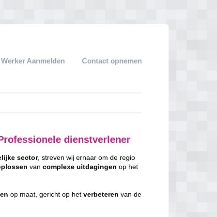
k Werker Aanmelden
Contact opnemen
rofessionele dienstverlener
lijke
sector
, streven wij ernaar om de regio
oplossen
van
complexe
uitdagingen
op het
gen
op maat, gericht op het
verbeteren
van de