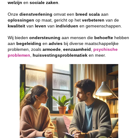
welzijn
en
sociale
zaken
.
Onze
dienstverlening
omvat een
breed
scala
aan
oplossingen
op maat, gericht op het
verbeteren
van de
kwaliteit
van
leven
van
individuen
en gemeenschappen.
Wij bieden
ondersteuning
aan mensen die
behoefte
hebben
aan
begeleiding
en
advies
bij diverse maatschappelijke
problemen, zoals
armoede
,
eenzaamheid
,
psychische
problemen
,
huisvestingsproblematiek
en meer.