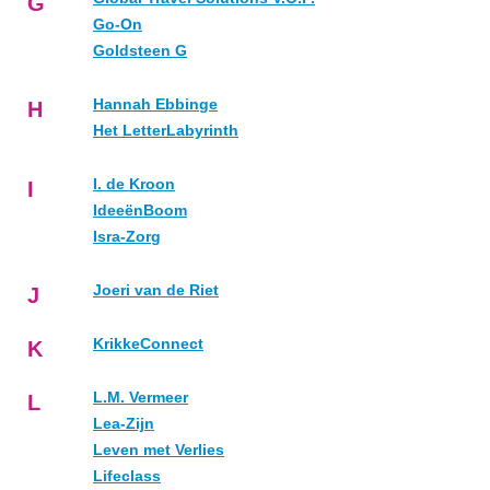
G
Go-On
Goldsteen G
Hannah Ebbinge
H
Het LetterLabyrinth
I. de Kroon
I
IdeeënBoom
Isra-Zorg
Joeri van de Riet
J
KrikkeConnect
K
L.M. Vermeer
L
Lea-Zijn
Leven met Verlies
Lifeclass