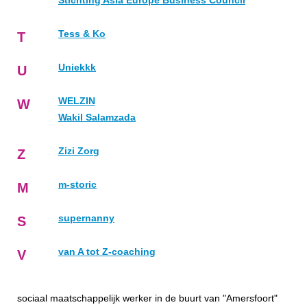
Stichting Asia Europe Business Council
Tess & Ko
T
Uniekkk
U
WELZIN
W
Wakil Salamzada
Zizi Zorg
Z
m-storic
M
supernanny
S
van A tot Z-coaching
V
sociaal maatschappelijk werker in de buurt van "Amersfoort"