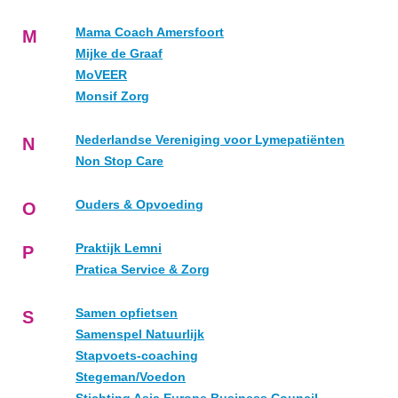
Mama Coach Amersfoort
M
Mijke de Graaf
MoVEER
Monsif Zorg
Nederlandse Vereniging voor Lymepatiënten
N
Non Stop Care
Ouders & Opvoeding
O
Praktijk Lemni
P
Pratica Service & Zorg
Samen opfietsen
S
Samenspel Natuurlijk
Stapvoets-coaching
Stegeman/Voedon