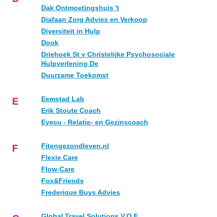
Dak Ontmoetingshuis 't
Diafaan Zorg Advies en Verkoop
Diversiteit in Hulp
Dook
Driehoek St v Christelijke Psychosociale
Hulpverlening De
Duurzame Toekomst
Eemstad Lab
E
Erik Stoute Coach
Eyecu - Relatie- en Gezinscoach
Fitengezondleven.nl
F
Flexie Care
Flow-Care
Fox&Friends
Frederique Buys Advies
Global Travel Solutions V.O.F.