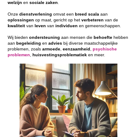
welzijn
en
sociale
zaken
.
Onze
dienstverlening
omvat een
breed
scala
aan
oplossingen
op maat, gericht op het
verbeteren
van de
kwaliteit
van
leven
van
individuen
en gemeenschappen.
Wij bieden
ondersteuning
aan mensen die
behoefte
hebben
aan
begeleiding
en
advies
bij diverse maatschappelijke
problemen, zoals
armoede
,
eenzaamheid
,
psychische
problemen
,
huisvestingsproblematiek
en meer.