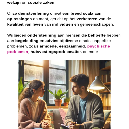
welzijn
en
sociale
zaken
.
Onze
dienstverlening
omvat een
breed
scala
aan
oplossingen
op maat, gericht op het
verbeteren
van de
kwaliteit
van
leven
van
individuen
en gemeenschappen.
Wij bieden
ondersteuning
aan mensen die
behoefte
hebben
aan
begeleiding
en
advies
bij diverse maatschappelijke
problemen, zoals
armoede
,
eenzaamheid
,
psychische
problemen
,
huisvestingsproblematiek
en meer.