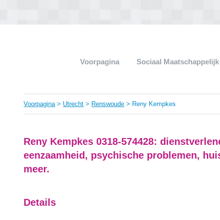
Voorpagina
Sociaal Maatschappelij
Voorpagina
>
Utrecht
>
Renswoude
> Reny Kempkes
Reny Kempkes 0318-574428: dienstverlen
eenzaamheid, psychische problemen, hui
meer.
Details