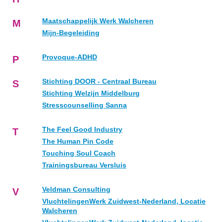
Maatschappelijk Werk Walcheren
M
Mijn-Begeleiding
Provoque-ADHD
P
Stichting DOOR - Centraal Bureau
S
Stichting Welzijn Middelburg
Stresscounselling Sanna
The Feel Good Industry
T
The Human Pin Code
Touching Soul Coach
Trainingsbureau Versluis
Veldman Consulting
V
VluchtelingenWerk Zuidwest-Nederland, Locatie
Walcheren