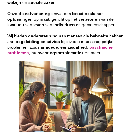
welzijn
en
sociale
zaken
.
Onze
dienstverlening
omvat een
breed
scala
aan
oplossingen
op maat, gericht op het
verbeteren
van de
kwaliteit
van
leven
van
individuen
en gemeenschappen.
Wij bieden
ondersteuning
aan mensen die
behoefte
hebben
aan
begeleiding
en
advies
bij diverse maatschappelijke
problemen, zoals
armoede
,
eenzaamheid
,
psychische
problemen
,
huisvestingsproblematiek
en meer.