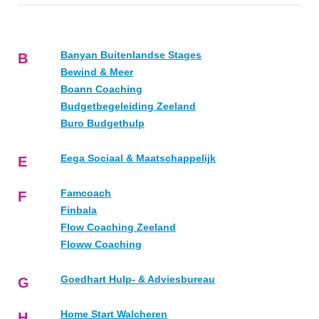
Banyan Buitenlandse Stages
B
Bewind & Meer
Boann Coaching
Budgetbegeleiding Zeeland
Buro Budgethulp
Eega Sociaal & Maatschappelijk
E
Famcoach
F
Finbala
Flow Coaching Zeeland
Floww Coaching
Goedhart Hulp- & Adviesbureau
G
Home Start Walcheren
H