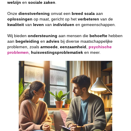
welzijn
en
sociale
zaken
.
Onze
dienstverlening
omvat een
breed
scala
aan
oplossingen
op maat, gericht op het
verbeteren
van de
kwaliteit
van
leven
van
individuen
en gemeenschappen.
Wij bieden
ondersteuning
aan mensen die
behoefte
hebben
aan
begeleiding
en
advies
bij diverse maatschappelijke
problemen, zoals
armoede
,
eenzaamheid
,
psychische
problemen
,
huisvestingsproblematiek
en meer.