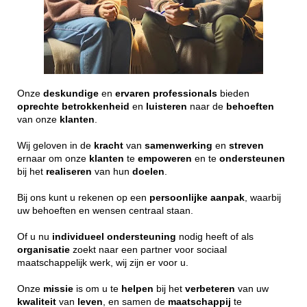
Onze
deskundige
en
ervaren
professionals
bieden
oprechte
betrokkenheid
en
luisteren
naar de
behoeften
van onze
klanten
.
Wij geloven in de
kracht
van
samenwerking
en
streven
ernaar om onze
klanten
te
empoweren
en te
ondersteunen
bij het
realiseren
van hun
doelen
.
Bij ons kunt u rekenen op een
persoonlijke
aanpak
, waarbij
uw behoeften en wensen centraal staan.
Of u nu
individueel
ondersteuning
nodig heeft of als
organisatie
zoekt naar een partner voor sociaal
maatschappelijk werk, wij zijn er voor u.
Onze
missie
is om u te
helpen
bij het
verbeteren
van uw
kwaliteit
van
leven
, en samen de
maatschappij
te