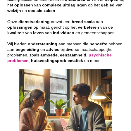
het
oplossen
van
complexe
uitdagingen
op het
gebied
van
welzijn
en
sociale
zaken
.
Onze
dienstverlening
omvat een
breed
scala
aan
oplossingen
op maat, gericht op het
verbeteren
van de
kwaliteit
van
leven
van
individuen
en gemeenschappen.
Wij bieden
ondersteuning
aan mensen die
behoefte
hebben
aan
begeleiding
en
advies
bij diverse maatschappelijke
problemen, zoals
armoede
,
eenzaamheid
,
psychische
problemen
,
huisvestingsproblematiek
en meer.