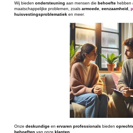
Wij bieden
ondersteuning
aan mensen die
behoefte
hebben
maatschappelijke problemen, zoals
armoede
,
eenzaamheid
,
huisvestingsproblematiek
en meer.
Onze
deskundige
en
ervaren
professionals
bieden
oprecht
behoeften
van onze
klanten
.