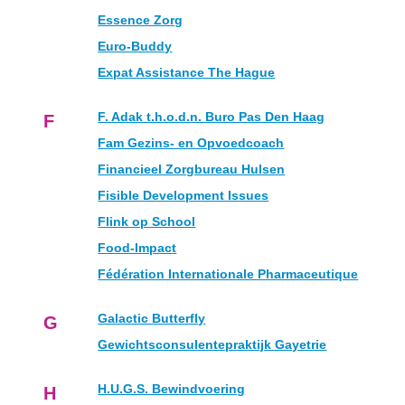
Essence Zorg
Euro-Buddy
Expat Assistance The Hague
F. Adak t.h.o.d.n. Buro Pas Den Haag
F
Fam Gezins- en Opvoedcoach
Financieel Zorgbureau Hulsen
Fisible Development Issues
Flink op School
Food-Impact
Fédération Internationale Pharmaceutique
Galactic Butterfly
G
Gewichtsconsulentepraktijk Gayetrie
H.U.G.S. Bewindvoering
H