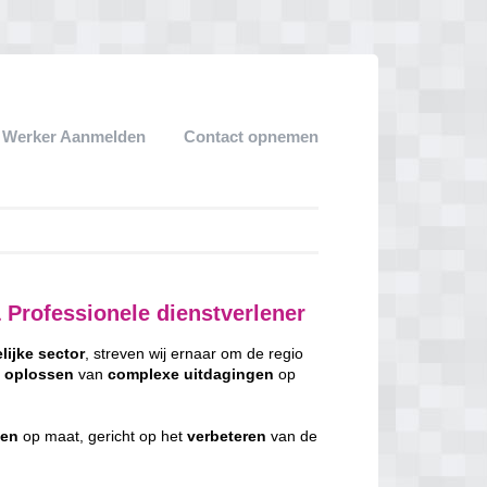
k Werker Aanmelden
Contact opnemen
 Professionele dienstverlener
lijke
sector
, streven wij ernaar om de regio
t
oplossen
van
complexe
uitdagingen
op
gen
op maat, gericht op het
verbeteren
van de