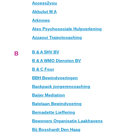
Access2you
Akbulut M A
Arknows
Ates Psychosociale Hulpverlening
Azzaoui Trajectcoaching
B & A SHV BV
B
B & A WMO Diensten BV
B & C Four
BBH Bewindvoeringen
Backpack jongerencoaching
Baijer Mediation
Batelaan Bewindvoering
Bernadette Lieffering
Bewoners Organisatie Laakhavens
Bij Bosshardt Den Haag