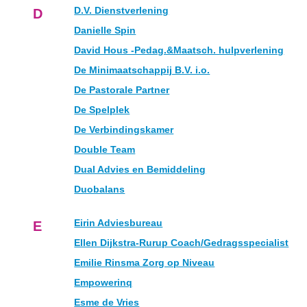
D.V. Dienstverlening
D
Danielle Spin
David Hous -Pedag.&Maatsch. hulpverlening
De Minimaatschappij B.V. i.o.
De Pastorale Partner
De Spelplek
De Verbindingskamer
Double Team
Dual Advies en Bemiddeling
Duobalans
Eirin Adviesbureau
E
Ellen Dijkstra-Rurup Coach/Gedragsspecialist
Emilie Rinsma Zorg op Niveau
Empowerinq
Esme de Vries