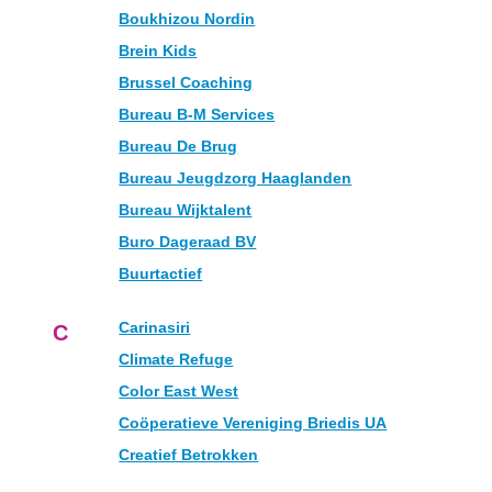
Boukhizou Nordin
Brein Kids
Brussel Coaching
Bureau B-M Services
Bureau De Brug
Bureau Jeugdzorg Haaglanden
Bureau Wijktalent
Buro Dageraad BV
Buurtactief
Carinasiri
C
Climate Refuge
Color East West
Coöperatieve Vereniging Briedis UA
Creatief Betrokken