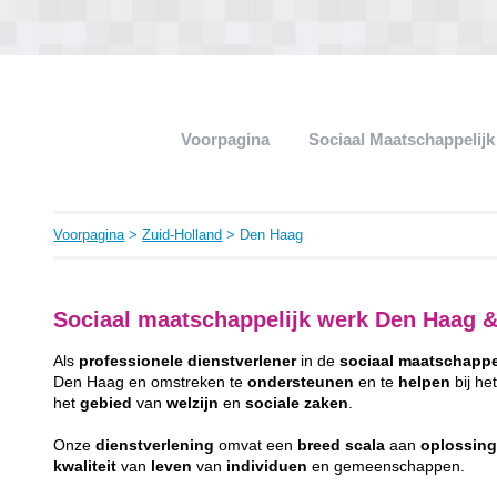
Voorpagina
Sociaal Maatschappelij
Voorpagina
>
Zuid-Holland
> Den Haag
Sociaal maatschappelijk werk Den Haag &
Als
professionele
dienstverlener
in de
sociaal
maatschappe
Den Haag en omstreken te
ondersteunen
en te
helpen
bij he
het
gebied
van
welzijn
en
sociale
zaken
.
Onze
dienstverlening
omvat een
breed
scala
aan
oplossin
kwaliteit
van
leven
van
individuen
en gemeenschappen.