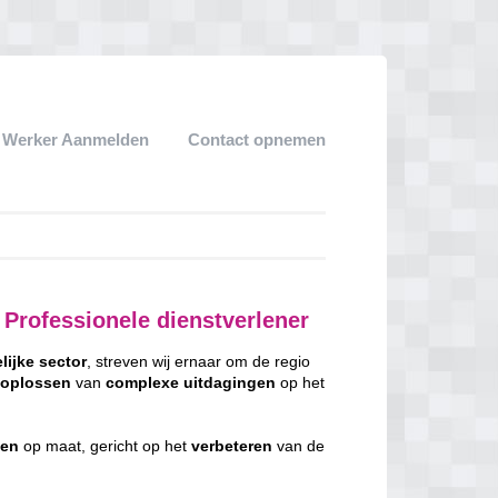
k Werker Aanmelden
Contact opnemen
Professionele dienstverlener
lijke
sector
, streven wij ernaar om de regio
t
oplossen
van
complexe
uitdagingen
op het
gen
op maat, gericht op het
verbeteren
van de