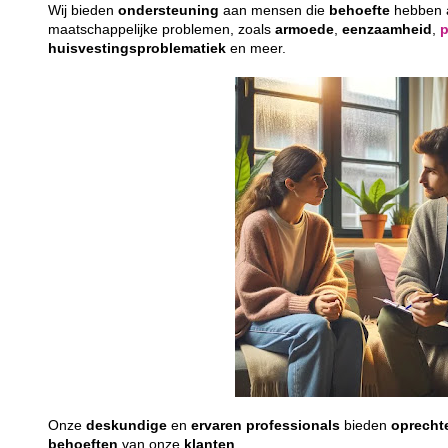
Wij bieden
ondersteuning
aan mensen die
behoefte
hebben
maatschappelijke problemen, zoals
armoede
,
eenzaamheid
,
huisvestingsproblematiek
en meer.
Onze
deskundige
en
ervaren
professionals
bieden
oprecht
behoeften
van onze
klanten
.