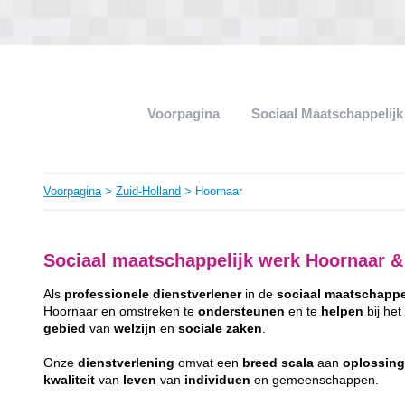
Voorpagina
Sociaal Maatschappelij
Voorpagina
>
Zuid-Holland
> Hoornaar
Sociaal maatschappelijk werk Hoornaar & 
Als
professionele
dienstverlener
in de
sociaal
maatschappe
Hoornaar en omstreken te
ondersteunen
en te
helpen
bij he
gebied
van
welzijn
en
sociale
zaken
.
Onze
dienstverlening
omvat een
breed
scala
aan
oplossin
kwaliteit
van
leven
van
individuen
en gemeenschappen.