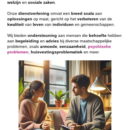
welzijn
en
sociale
zaken
.
Onze
dienstverlening
omvat een
breed
scala
aan
oplossingen
op maat, gericht op het
verbeteren
van de
kwaliteit
van
leven
van
individuen
en gemeenschappen.
Wij bieden
ondersteuning
aan mensen die
behoefte
hebben
aan
begeleiding
en
advies
bij diverse maatschappelijke
problemen, zoals
armoede
,
eenzaamheid
,
psychische
problemen
,
huisvestingsproblematiek
en meer.