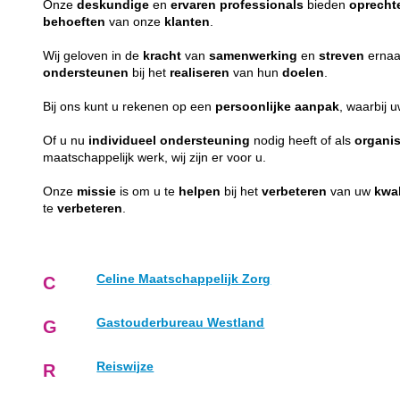
Onze
deskundige
en
ervaren
professionals
bieden
oprecht
behoeften
van onze
klanten
.
Wij geloven in de
kracht
van
samenwerking
en
streven
ernaa
ondersteunen
bij het
realiseren
van hun
doelen
.
Bij ons kunt u rekenen op een
persoonlijke
aanpak
, waarbij 
Of u nu
individueel
ondersteuning
nodig heeft of als
organis
maatschappelijk werk, wij zijn er voor u.
Onze
missie
is om u te
helpen
bij het
verbeteren
van uw
kwal
te
verbeteren
.
Celine Maatschappelijk Zorg
C
Gastouderbureau Westland
G
Reiswijze
R