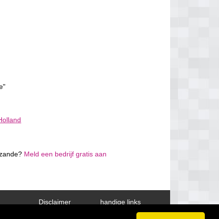
e"
Holland
enzande?
Meld een bedrijf gratis aan
Disclaimer
handige links