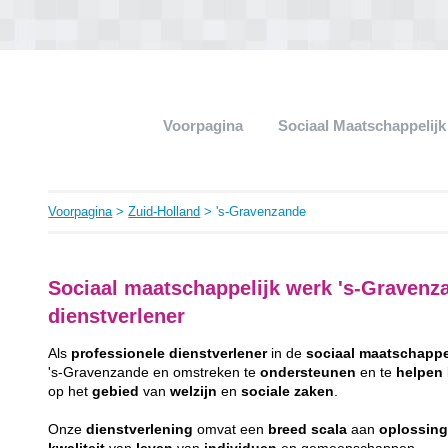
Voorpagina
Sociaal Maatschappelij
Voorpagina
>
Zuid-Holland
> 's-Gravenzande
Sociaal maatschappelijk werk 's-Gravenz
dienstverlener
Als
professionele
dienstverlener
in de
sociaal
maatschappe
's-Gravenzande en omstreken te
ondersteunen
en te
helpen
op het
gebied
van
welzijn
en
sociale
zaken
.
Onze
dienstverlening
omvat een
breed
scala
aan
oplossin