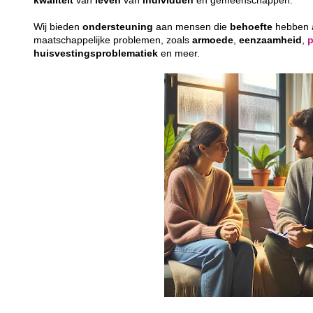
kwaliteit
van
leven
van
individuen
en gemeenschappen.
Wij bieden
ondersteuning
aan mensen die
behoefte
hebben
maatschappelijke problemen, zoals
armoede
,
eenzaamheid
,
huisvestingsproblematiek
en meer.