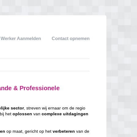
k Werker Aanmelden
Contact opnemen
ande & Professionele
lijke
sector
, streven wij ernaar om de regio
bij het
oplossen
van
complexe
uitdagingen
gen
op maat, gericht op het
verbeteren
van de