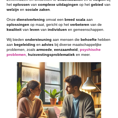
het
oplossen
van
complexe
uitdagingen
op het
gebied
van
welzijn
en
sociale
zaken
.
Onze
dienstverlening
omvat een
breed
scala
aan
oplossingen
op maat, gericht op het
verbeteren
van de
kwaliteit
van
leven
van
individuen
en gemeenschappen.
Wij bieden
ondersteuning
aan mensen die
behoefte
hebben
aan
begeleiding
en
advies
bij diverse maatschappelijke
problemen, zoals
armoede
,
eenzaamheid
,
psychische
problemen
,
huisvestingsproblematiek
en meer.