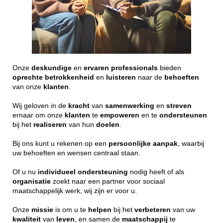
Onze
deskundige
en
ervaren
professionals
bieden
oprechte
betrokkenheid
en
luisteren
naar de
behoeften
van onze
klanten
.
Wij geloven in de
kracht
van
samenwerking
en
streven
ernaar om onze
klanten
te
empoweren
en te
ondersteunen
bij het
realiseren
van hun
doelen
.
Bij ons kunt u rekenen op een
persoonlijke
aanpak
, waarbij
uw behoeften en wensen centraal staan.
Of u nu
individueel
ondersteuning
nodig heeft of als
organisatie
zoekt naar een partner voor sociaal
maatschappelijk werk, wij zijn er voor u.
Onze
missie
is om u te
helpen
bij het
verbeteren
van uw
kwaliteit
van
leven
, en samen de
maatschappij
te