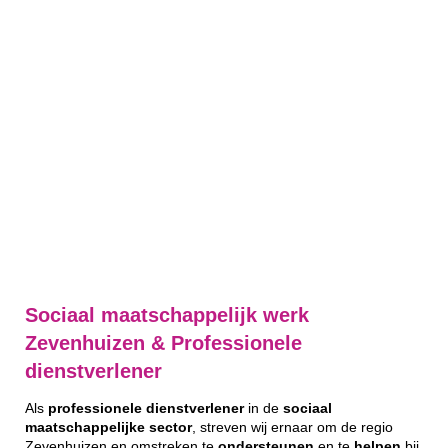
Sociaal maatschappelijk werk
Zevenhuizen & Professionele
dienstverlener
Als
professionele
dienstverlener
in de
sociaal
maatschappelijke
sector
, streven wij ernaar om de regio
Zevenhuizen en omstreken te
ondersteunen
en te
helpen
bij