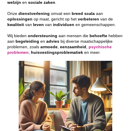
welzijn
en
sociale
zaken
.
Onze
dienstverlening
omvat een
breed
scala
aan
oplossingen
op maat, gericht op het
verbeteren
van de
kwaliteit
van
leven
van
individuen
en gemeenschappen.
Wij bieden
ondersteuning
aan mensen die
behoefte
hebben
aan
begeleiding
en
advies
bij diverse maatschappelijke
problemen, zoals
armoede
,
eenzaamheid
,
psychische
problemen
,
huisvestingsproblematiek
en meer.