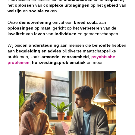
het
oplossen
van
complexe
uitdagingen
op het
gebied
van
welzijn
en
sociale
zaken
.
Onze
dienstverlening
omvat een
breed
scala
aan
oplossingen
op maat, gericht op het
verbeteren
van de
kwaliteit
van
leven
van
individuen
en gemeenschappen.
Wij bieden
ondersteuning
aan mensen die
behoefte
hebben
aan
begeleiding
en
advies
bij diverse maatschappelijke
problemen, zoals
armoede
,
eenzaamheid
,
psychische
problemen
,
huisvestingsproblematiek
en meer.