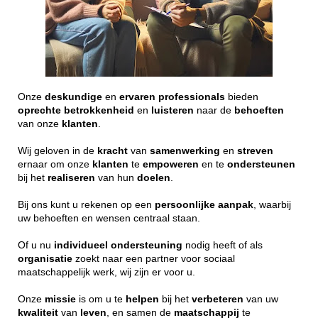
Onze
deskundige
en
ervaren
professionals
bieden
oprechte
betrokkenheid
en
luisteren
naar de
behoeften
van onze
klanten
.
Wij geloven in de
kracht
van
samenwerking
en
streven
ernaar om onze
klanten
te
empoweren
en te
ondersteunen
bij het
realiseren
van hun
doelen
.
Bij ons kunt u rekenen op een
persoonlijke
aanpak
, waarbij
uw behoeften en wensen centraal staan.
Of u nu
individueel
ondersteuning
nodig heeft of als
organisatie
zoekt naar een partner voor sociaal
maatschappelijk werk, wij zijn er voor u.
Onze
missie
is om u te
helpen
bij het
verbeteren
van uw
kwaliteit
van
leven
, en samen de
maatschappij
te