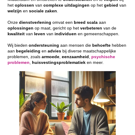
het
oplossen
van
complexe
uitdagingen
op het
gebied
van
welzijn
en
sociale
zaken
.
Onze
dienstverlening
omvat een
breed
scala
aan
oplossingen
op maat, gericht op het
verbeteren
van de
kwaliteit
van
leven
van
individuen
en gemeenschappen.
Wij bieden
ondersteuning
aan mensen die
behoefte
hebben
aan
begeleiding
en
advies
bij diverse maatschappelijke
problemen, zoals
armoede
,
eenzaamheid
,
psychische
problemen
,
huisvestingsproblematiek
en meer.