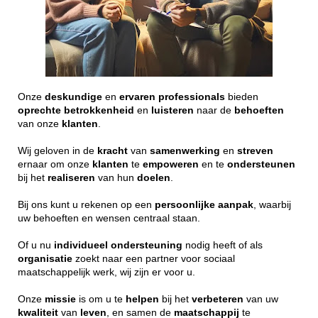
Onze
deskundige
en
ervaren
professionals
bieden
oprechte
betrokkenheid
en
luisteren
naar de
behoeften
van onze
klanten
.
Wij geloven in de
kracht
van
samenwerking
en
streven
ernaar om onze
klanten
te
empoweren
en te
ondersteunen
bij het
realiseren
van hun
doelen
.
Bij ons kunt u rekenen op een
persoonlijke
aanpak
, waarbij
uw behoeften en wensen centraal staan.
Of u nu
individueel
ondersteuning
nodig heeft of als
organisatie
zoekt naar een partner voor sociaal
maatschappelijk werk, wij zijn er voor u.
Onze
missie
is om u te
helpen
bij het
verbeteren
van uw
kwaliteit
van
leven
, en samen de
maatschappij
te