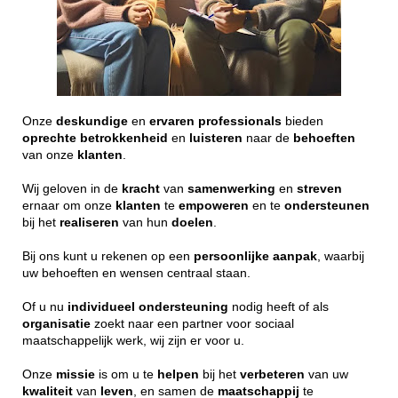
Onze
deskundige
en
ervaren
professionals
bieden
oprechte
betrokkenheid
en
luisteren
naar de
behoeften
van onze
klanten
.
Wij geloven in de
kracht
van
samenwerking
en
streven
ernaar om onze
klanten
te
empoweren
en te
ondersteunen
bij het
realiseren
van hun
doelen
.
Bij ons kunt u rekenen op een
persoonlijke
aanpak
, waarbij
uw behoeften en wensen centraal staan.
Of u nu
individueel
ondersteuning
nodig heeft of als
organisatie
zoekt naar een partner voor sociaal
maatschappelijk werk, wij zijn er voor u.
Onze
missie
is om u te
helpen
bij het
verbeteren
van uw
kwaliteit
van
leven
, en samen de
maatschappij
te