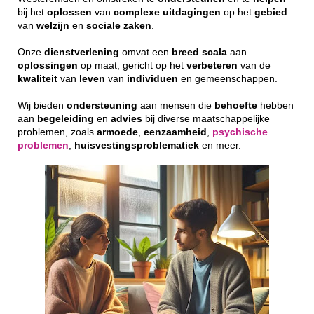
bij het
oplossen
van
complexe
uitdagingen
op het
gebied
van
welzijn
en
sociale
zaken
.
Onze
dienstverlening
omvat een
breed
scala
aan
oplossingen
op maat, gericht op het
verbeteren
van de
kwaliteit
van
leven
van
individuen
en gemeenschappen.
Wij bieden
ondersteuning
aan mensen die
behoefte
hebben
aan
begeleiding
en
advies
bij diverse maatschappelijke
problemen, zoals
armoede
,
eenzaamheid
,
psychische
problemen
,
huisvestingsproblematiek
en meer.