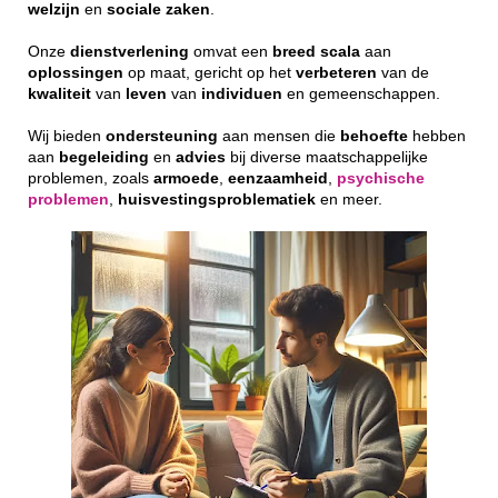
welzijn
en
sociale
zaken
.
Onze
dienstverlening
omvat een
breed
scala
aan
oplossingen
op maat, gericht op het
verbeteren
van de
kwaliteit
van
leven
van
individuen
en gemeenschappen.
Wij bieden
ondersteuning
aan mensen die
behoefte
hebben
aan
begeleiding
en
advies
bij diverse maatschappelijke
problemen, zoals
armoede
,
eenzaamheid
,
psychische
problemen
,
huisvestingsproblematiek
en meer.