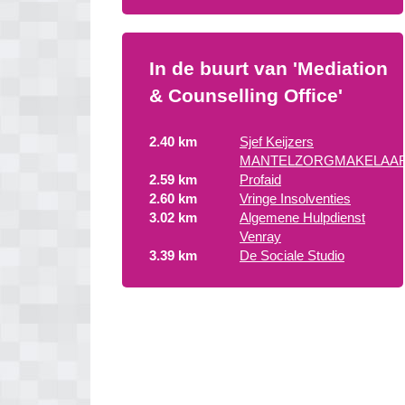
In de buurt van 'Mediation
& Counselling Office'
2.40 km
Sjef Keijzers
MANTELZORGMAKELAA
2.59 km
Profaid
2.60 km
Vringe Insolventies
3.02 km
Algemene Hulpdienst
Venray
3.39 km
De Sociale Studio