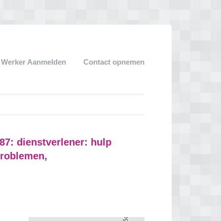
k Werker Aanmelden
Contact opnemen
87: dienstverlener: hulp
problemen,