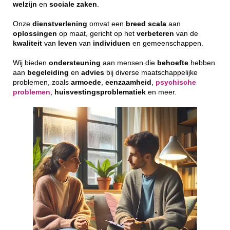
welzijn
en
sociale
zaken
.
Onze
dienstverlening
omvat een
breed
scala
aan
oplossingen
op maat, gericht op het
verbeteren
van de
kwaliteit
van
leven
van
individuen
en gemeenschappen.
Wij bieden
ondersteuning
aan mensen die
behoefte
hebben
aan
begeleiding
en
advies
bij diverse maatschappelijke
problemen, zoals
armoede
,
eenzaamheid
,
psychische
problemen
,
huisvestingsproblematiek
en meer.