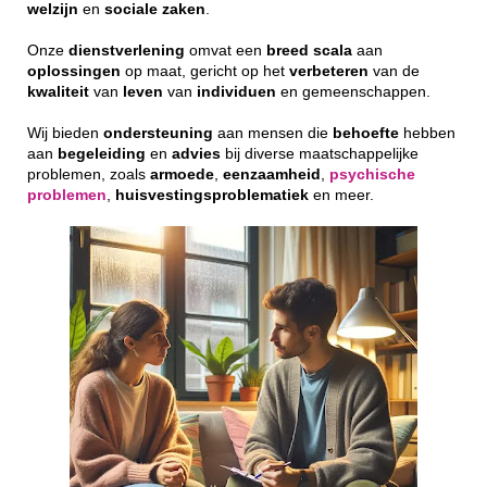
welzijn
en
sociale
zaken
.
Onze
dienstverlening
omvat een
breed
scala
aan
oplossingen
op maat, gericht op het
verbeteren
van de
kwaliteit
van
leven
van
individuen
en gemeenschappen.
Wij bieden
ondersteuning
aan mensen die
behoefte
hebben
aan
begeleiding
en
advies
bij diverse maatschappelijke
problemen, zoals
armoede
,
eenzaamheid
,
psychische
problemen
,
huisvestingsproblematiek
en meer.