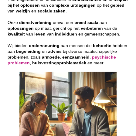
bij het
oplossen
van
complexe
uitdagingen
op het
gebied
van
welzijn
en
sociale
zaken
.
Onze
dienstverlening
omvat een
breed
scala
aan
oplossingen
op maat, gericht op het
verbeteren
van de
kwaliteit
van
leven
van
individuen
en gemeenschappen.
Wij bieden
ondersteuning
aan mensen die
behoefte
hebben
aan
begeleiding
en
advies
bij diverse maatschappelijke
problemen, zoals
armoede
,
eenzaamheid
,
psychische
problemen
,
huisvestingsproblematiek
en meer.