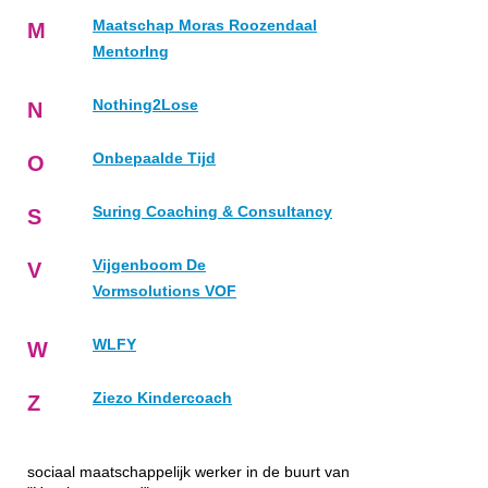
Maatschap Moras Roozendaal
M
MentorIng
Nothing2Lose
N
Onbepaalde Tijd
O
Suring Coaching & Consultancy
S
Vijgenboom De
V
Vormsolutions VOF
WLFY
W
Ziezo Kindercoach
Z
sociaal maatschappelijk werker in de buurt van