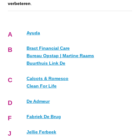
verbeteren
.
Ayuda
A
Bract Financial Care
B
Bureau Opstap | Martine Raams
Buurthuis Link De
Calcots & Romesco
C
Clean For Life
De Admeur
D
Fabriek De Brug
F
Jellie Ferbeek
J