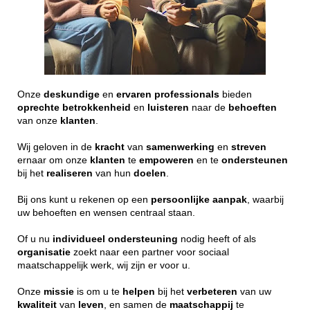
Onze
deskundige
en
ervaren
professionals
bieden
oprechte
betrokkenheid
en
luisteren
naar de
behoeften
van onze
klanten
.
Wij geloven in de
kracht
van
samenwerking
en
streven
ernaar om onze
klanten
te
empoweren
en te
ondersteunen
bij het
realiseren
van hun
doelen
.
Bij ons kunt u rekenen op een
persoonlijke
aanpak
, waarbij
uw behoeften en wensen centraal staan.
Of u nu
individueel
ondersteuning
nodig heeft of als
organisatie
zoekt naar een partner voor sociaal
maatschappelijk werk, wij zijn er voor u.
Onze
missie
is om u te
helpen
bij het
verbeteren
van uw
kwaliteit
van
leven
, en samen de
maatschappij
te