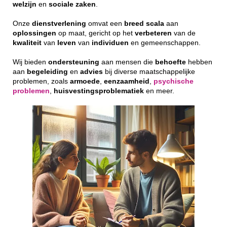
welzijn
en
sociale
zaken
.
Onze
dienstverlening
omvat een
breed
scala
aan
oplossingen
op maat, gericht op het
verbeteren
van de
kwaliteit
van
leven
van
individuen
en gemeenschappen.
Wij bieden
ondersteuning
aan mensen die
behoefte
hebben
aan
begeleiding
en
advies
bij diverse maatschappelijke
problemen, zoals
armoede
,
eenzaamheid
,
psychische
problemen
,
huisvestingsproblematiek
en meer.