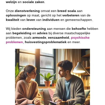
welzijn
en
sociale
zaken
.
Onze
dienstverlening
omvat een
breed
scala
aan
oplossingen
op maat, gericht op het
verbeteren
van de
kwaliteit
van
leven
van
individuen
en gemeenschappen.
Wij bieden
ondersteuning
aan mensen die
behoefte
hebben
aan
begeleiding
en
advies
bij diverse maatschappelijke
problemen, zoals
armoede
,
eenzaamheid
,
psychische
problemen
,
huisvestingsproblematiek
en meer.